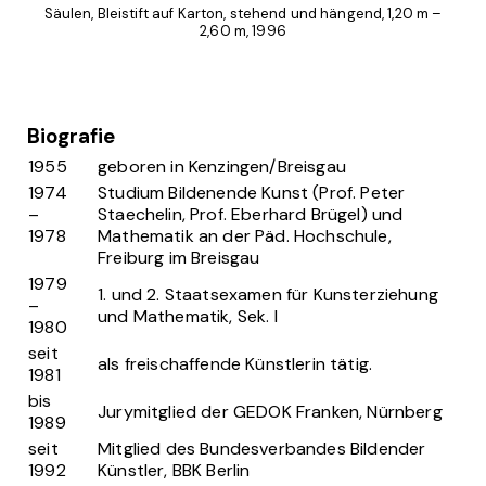
Säulen, Bleistift auf Karton, stehend und hängend, 1,20 m –
2,60 m, 1996
Biografie
1955
geboren in Kenzingen/Breisgau
1974
Studium Bildenende Kunst (Prof. Peter
–
Staechelin, Prof. Eberhard Brügel) und
1978
Mathematik an der Päd. Hochschule,
Freiburg im Breisgau
1979
1. und 2. Staatsexamen für Kunsterziehung
–
und Mathematik, Sek. I
1980
seit
als freischaffende Künstlerin tätig.
1981
bis
Jurymitglied der GEDOK Franken, Nürnberg
1989
seit
Mitglied des Bundesverbandes Bildender
1992
Künstler, BBK Berlin