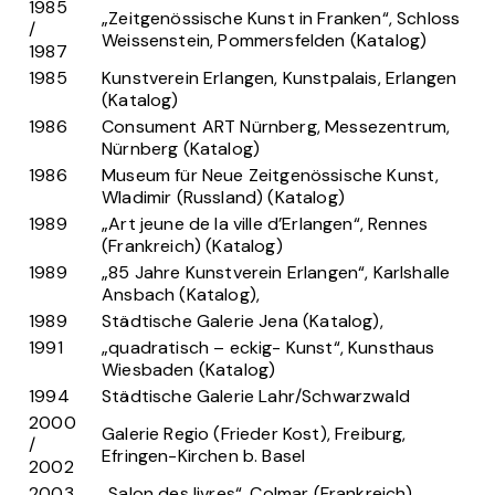
1985
„Zeitgenössische Kunst in Franken“, Schloss
/
Weissenstein, Pommersfelden (Katalog)
1987
1985
Kunstverein Erlangen, Kunstpalais, Erlangen
(Katalog)
1986
Consument ART Nürnberg, Messezentrum,
Nürnberg (Katalog)
1986
Museum für Neue Zeitgenössische Kunst,
Wladimir (Russland) (Katalog)
1989
„Art jeune de la ville d’Erlangen“, Rennes
(Frankreich) (Katalog)
1989
„85 Jahre Kunstverein Erlangen“, Karlshalle
Ansbach (Katalog),
1989
Städtische Galerie Jena (Katalog),
1991
„quadratisch – eckig- Kunst“, Kunsthaus
Wiesbaden (Katalog)
1994
Städtische Galerie Lahr/Schwarzwald
2000
Galerie Regio (Frieder Kost), Freiburg,
/
Efringen-Kirchen b. Basel
2002
2003
„Salon des livres“, Colmar (Frankreich)