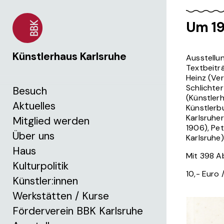
Um 19
Künstlerhaus Karlsruhe
Ausstellu
Textbeiträ
Heinz (Ver
Schlichter
Besuch
(Künstler
Aktuelles
Künstlerbu
Karlsruher
Mitglied werden
1906), Pet
Über uns
Karlsruhe)
Haus
Mit 398 Ab
Kulturpolitik
10,- Euro 
Künstler:innen
Werkstätten / Kurse
Förderverein BBK Karlsruhe