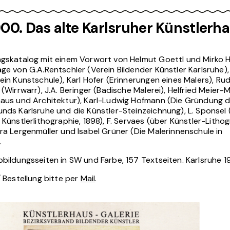
00. Das alte Karlsruher Künstlerh
ngskatalog mit einem Vorwort von Helmut Goettl und Mirko H
ge von G.A.Rentschler (Verein Bildender Künstler Karlsruhe),
ein Kunstschule), Karl Hofer (Erinnerungen eines Malers), Rud
 (Wirrwarr), J.A. Beringer (Badische Malerei), Helfried Meier-
haus und Architektur), Karl-Ludwig Hofmann (Die Gründung 
nds Karlsruhe und die Künstler-Steinzeichnung), L. Sponsel 
 Künstlerlithographie, 1898), F. Servaes (über Künstler-Litho
ra Lergenmüller und Isabel Grüner (Die Malerinnenschule in
.
bildungsseiten in SW und Farbe, 157 Textseiten. Karlsruhe 1
/ Bestellung bitte per
Mail
.