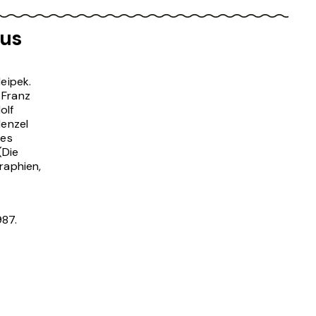
aus
eipek.
 Franz
olf
Menzel
des
(Die
graphien,
987.