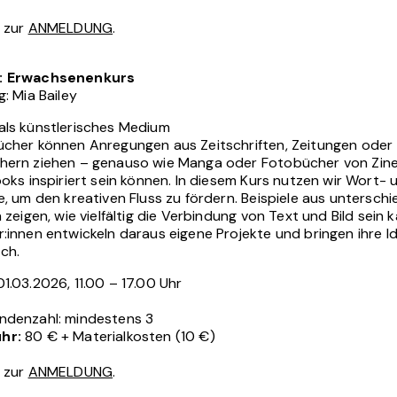
s zur
ANMELDUNG
.
: Erwachsenenkurs
g: Mia Bailey
als künstlerisches Medium
ücher können Anregungen aus Zeitschriften, Zeitungen oder
hern ziehen – genauso wie Manga oder Fotobücher von Zin
ooks inspiriert sein können. In diesem Kurs nutzen wir Wort- 
e, um den kreativen Fluss zu fördern. Beispiele aus unterschi
n zeigen, wie vielfältig die Verbindung von Text und Bild sein k
:innen entwickeln daraus eigene Projekte und bringen ihre I
ch.
1.03.2026, 11.00 – 17.00 Uhr
ndenzahl: mindestens 3
hr:
80 € + Materialkosten (10 €)
s zur
ANMELDUNG
.