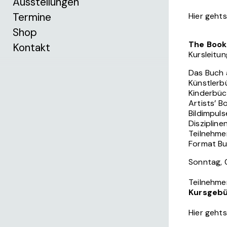
Ausstellungen
Termine
Hier geht
Shop
The Book
Kontakt
Kursleitun
Das Buch 
Künstlerb
Kinderbüc
Artists’ B
Bildimpuls
Diszipline
Teilnehmer
Format Bu
Sonntag, 0
Teilnehme
Kursgebü
Hier geht