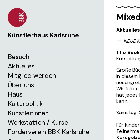
Mixed
Aktuelle
Künstlerhaus Karlsruhe
>>
NEUE 
The Book 
Besuch
Kursleitun
Aktuelles
Große Büch
Mitglied werden
In diesem 
riesengroß
Über uns
Wir falte
Haus
hat jedes
kann.
Kulturpolitik
Künstler:innen
Samstag, 
Werkstätten / Kurse
Für Kinder
Förderverein BBK Karlsruhe
Teilnehme
Kursgeb