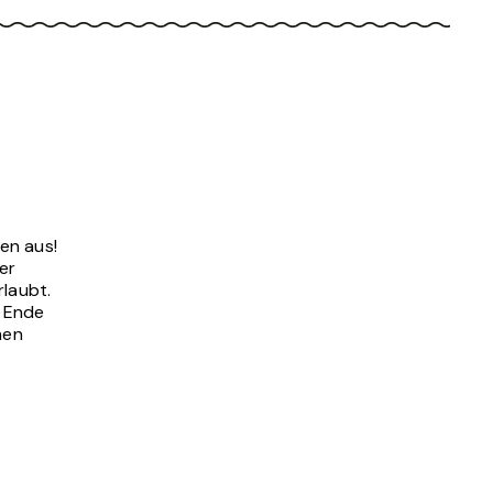
en aus!
er
rlaubt.
m Ende
men