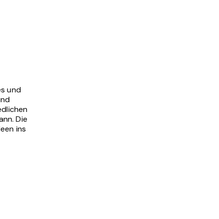
es und
und
edlichen
ann. Die
deen ins