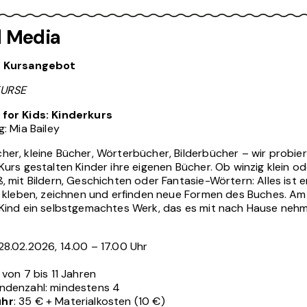
 Media
s Kursangebot
KURSE
for Kids: Kinderkurs
g: Mia Bailey
er, kleine Bücher, Wörterbücher, Bilderbücher – wir probier
Kurs gestalten Kinder ihre eigenen Bücher. Ob winzig klein od
, mit Bildern, Geschichten oder Fantasie-Wörtern: Alles ist e
n, kleben, zeichnen und erfinden neue Formen des Buches. A
 Kind ein selbstgemachtes Werk, das es mit nach Hause neh
28.02.2026, 14.00 – 17.00 Uhr
 von 7 bis 11 Jahren
ndenzahl: mindestens 4
ühr
: 35 € + Materialkosten (10 €)