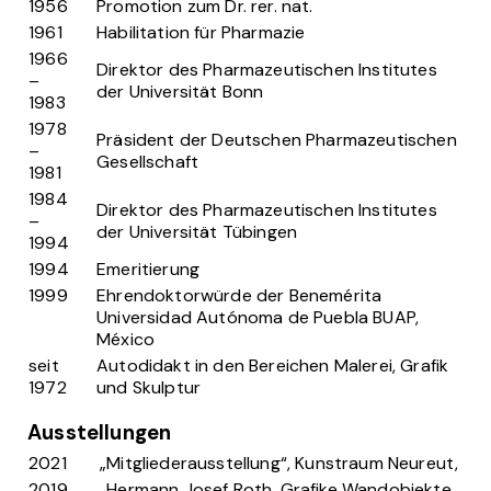
1956
Promotion zum Dr. rer. nat.
1961
Habilitation für Pharmazie
1966
Direktor des Pharmazeutischen Institutes
–
der Universität Bonn
1983
1978
Präsident der Deutschen Pharmazeutischen
–
Gesellschaft
1981
1984
Direktor des Pharmazeutischen Institutes
–
der Universität Tübingen
1994
1994
Emeritierung
1999
Ehrendoktorwürde der Benemérita
Universidad Autónoma de Puebla BUAP,
México
seit
Autodidakt in den Bereichen Malerei, Grafik
1972
und Skulptur
Ausstellungen
2021
„Mitgliederausstellung“, Kunstraum Neureut,
2019
„Hermann Josef Roth, Grafike Wandobjekte,