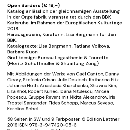
Open Borders (€ 18,–)
Katalog anlässlich der gleichnamigen Ausstellung
in der Orgelfabrik, veranstaltet durch den BBK
Karlsruhe, im Rahmen der Europäischen Kulturtage
2018.
Herausgeberin, Kuratorin: Lisa Bergmann für den
BBK.
Katalogtexte: Lisa Bergmann, Tatiana Volkova,
Barbara Kuon
Grafikdesign: Bureau Legasthenie & Tourette
(Moritz Schottmüller & Shuaitong Zong)
Mit Abbildungen der Werke von Gaël Canton, Danny
Cleary, Stefania Crișan, Julie Deutsch, Katharina Fitz,
Johanna Hoth, Anastasia Kharchenko, Showna Kim,
Liza Khol, Robert Kunec, Ioana Nițulescu, Mircea
Popescu, Gruppe Revers mit Nikita Alexandrov, Iris
Trostel Santander, Fides Schopp, Marcus Seveso,
Karolina Sobel.
58 Seiten in SW und 9 Farbposter. © Edition Lattner
2018 ISBN 978-3-947420-05-6